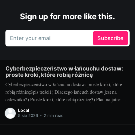
Sign up for more like this.
Enter your email
Subscribe
Cyberbezpieczeństwo w łańcuchu dostaw:
proste kroki, które robią różnicę
Cyberbezpieczeństwo w łańcuchu dostaw: proste kroki, które
robią różnicęSpis treści1) Dlaczego łańcuch dostaw jest na
celowniku2) Proste kroki, które robią różnicę3) Plan na jutro:
utrzymanie i mierzenie efektów1) Dlaczego łańcuch dostaw jest
Local
na celownikuCo to jest atak na łańcuch dostaw – w dwóch
5 sie 2026
•
2 min read
zdaniach: To sytuacja, w której cyberprzestępca uderza nie