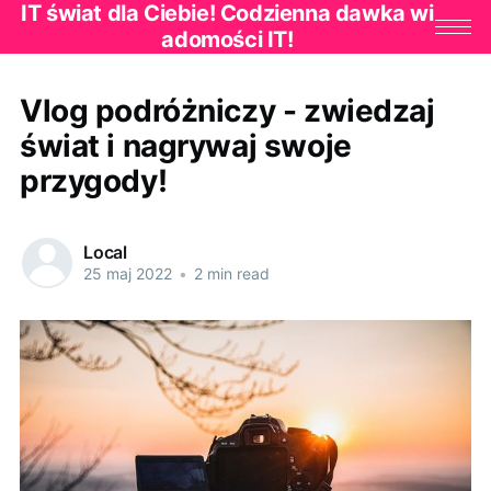
IT świat dla Ciebie! Codzienna dawka wi
adomości IT!
Vlog podróżniczy - zwiedzaj
świat i nagrywaj swoje
przygody!
Local
25 maj 2022
•
2 min read