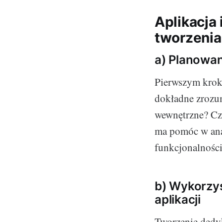
Aplikacja
tworzenia 
a) Planowani
Pierwszym kroki
dokładne zrozum
wewnętrzne? Cz
ma pomóc w anal
funkcjonalności 
b) Wykorzy
aplikacji
Tworzenie dedyk