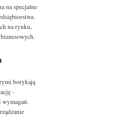
na na specjalne
dsiębiorstwa.
ch na rynku,
ń biznesowych.
a
rymi borykają
ację -
 i wymagań.
arządzanie