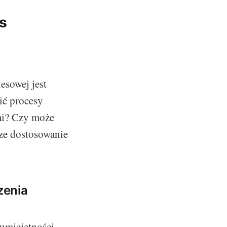
es
esowej jest
ić procesy
mi? Czy może
ze dostosowanie
zenia
umiejętności,