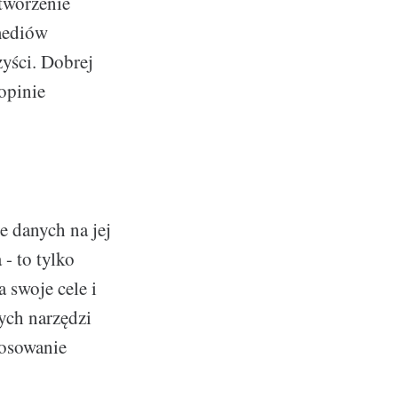
tworzenie
 mediów
zyści. Dobrej
opinie
e danych na jej
 - to tylko
a swoje cele i
ych narzędzi
tosowanie