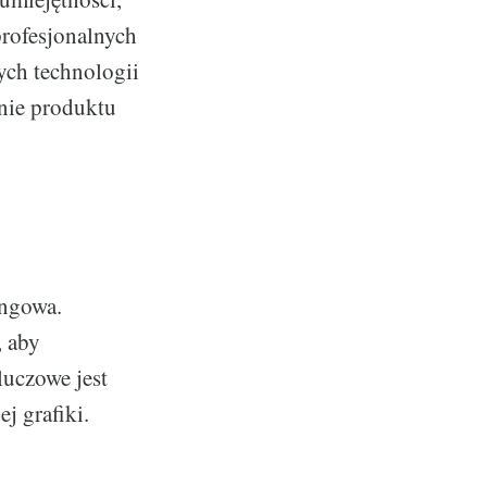
profesjonalnych
ych technologii
anie produktu
ingowa.
, aby
luczowe jest
j grafiki.