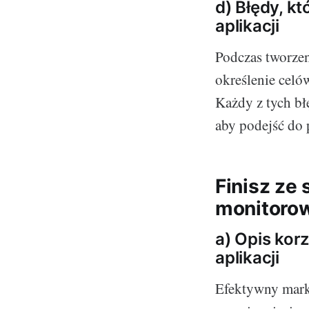
d) Błędy, k
aplikacji
Podczas tworzen
określenie celó
Każdy z tych bł
aby podejść do 
Finisz ze 
monitorow
a) Opis kor
aplikacji
Efektywny market