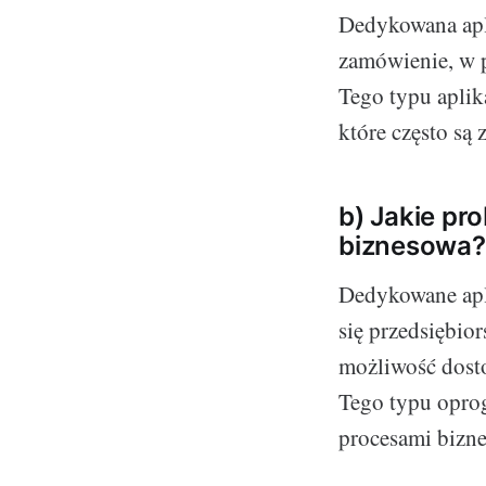
Dedykowana apli
zamówienie, w 
Tego typu aplik
które często są
b) Jakie pr
biznesowa?
Dedykowane apl
się przedsiębio
możliwość dosto
Tego typu oprog
procesami bizne