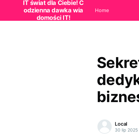
IT świat dla Ciebie! C
odzienna dawka wia
Home
domości IT!
Sekre
dedyk
bizne
Local
30 lip 2025