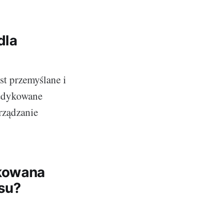
dla
st przemyślane i
dedykowane
rządzanie
ykowana
su?