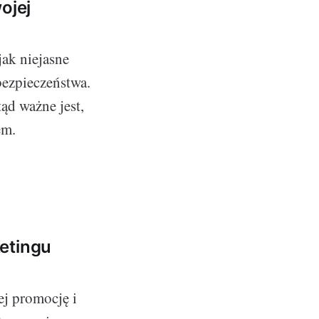
ojej
jak niejasne
bezpieczeństwa.
ąd ważne jest,
em.
etingu
ej promocję i