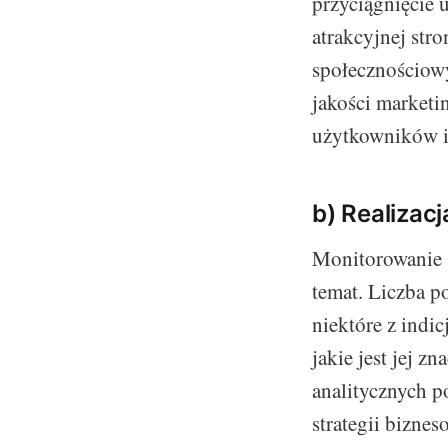
przyciągnięcie
atrakcyjnej str
społecznościowy
jakości marketi
użytkowników i 
b) Realizacj
Monitorowanie s
temat. Liczba po
niektóre z indic
jakie jest jej 
analitycznych p
strategii biznes