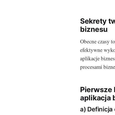
Sekrety t
biznesu
Obecne czasy to
efektywne wykor
aplikacje bizne
procesami bizn
Pierwsze 
aplikacja
a) Definicj