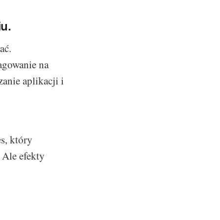
iu.
ać.
eagowanie na
anie aplikacji i
s, który
 Ale efekty