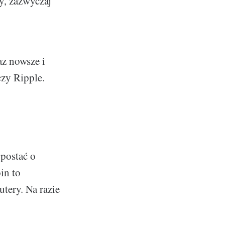
y, zazwyczaj
az nowsze i
czy Ripple.
 postać o
in to
ery. Na razie