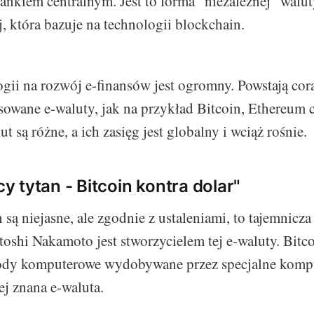
ankiem centralnym. Jest to forma “niezależnej” walut
j, która bazuje na technologii blockchain.
ii na rozwój e-finansów jest ogromny. Powstają cor
sowane e-waluty, jak na przykład Bitcoin, Ethereum 
t są różne, a ich zasięg jest globalny i wciąż rośnie.
 tytan - Bitcoin kontra dolar"
 są niejasne, ale zgodnie z ustaleniami, to tajemnicza
oshi Nakamoto jest stworzycielem tej e-waluty. Bitco
ody komputerowe wydobywane przez specjalne komput
iej znana e-waluta.