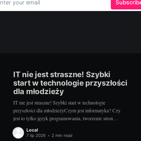
nter your email
Subscrib
IT nie jest straszne! Szybki
start w technologie przyszłości
dla młodzieży
IT nie jest straszne! Szybki start w technologie
przyszłości dla młodzieżyCzym jest informatyka? Czy
jest to tylko język programowania, tworzenie stron
internetowych czy może coś więcej? Prawda jest taka, że
Local
informatyka to naprawdę szerokie pole z wieloma
7 lip 2026
•
2 min read