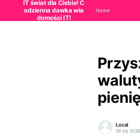
IT świat dla Ciebie! C
odzienna dawka wia
Home
domości IT!
Przys
walut
pieni
Local
29 sty 202