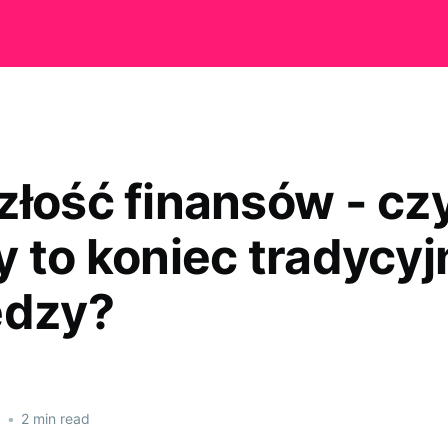
złość finansów - cz
y to koniec tradycy
ędzy?
6
•
2 min read