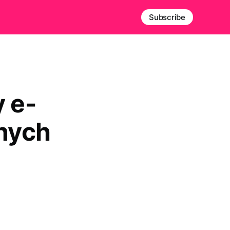
Subscribe
y e-
jnych