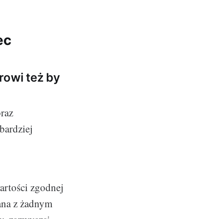
ec
rowi też by
oraz
 bardziej
wartości zgodnej
zana z żadnym