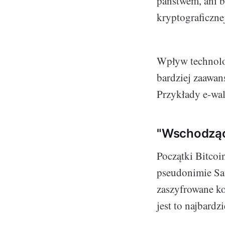
państwem, ani b
kryptograficzne
Wpływ technolog
bardziej zaawan
Przykłady e-walu
"Wschodzący
Początki Bitcoin
pseudonimie Sat
zaszyfrowane k
jest to najbardz