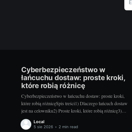
E
Cyberbezpieczeństwo w
łańcuchu dostaw: proste kroki,
które robią różnicę
Cyberbezpieczeństwo w łańcuchu dostaw: proste kroki,
które robią różnicęSpis treści1) Dlaczego łańcuch dostaw
jest na celowniku2) Proste kroki, które robią różnicę3)
Plan na jutro: utrzymanie i mierzenie efektów1) Dlaczego
Local
łańcuch dostaw jest na celownikuCo to jest atak na
5 sie 2026
•
2 min read