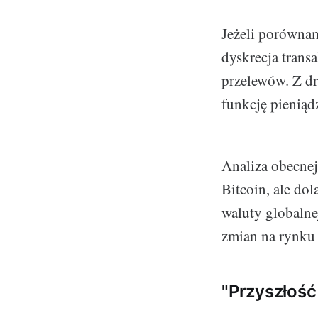
Jeżeli porównam
dyskrecja trans
przelewów. Z dru
funkcję pienią
Analiza obecnej
Bitcoin, ale dol
waluty globalne
zmian na rynku
"Przyszłość