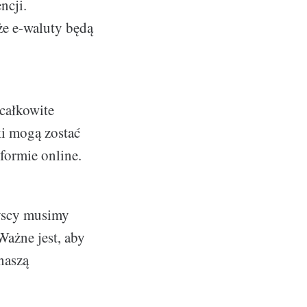
ncji.
 że e-waluty będą
 całkowite
ki mogą zostać
 formie online.
zyscy musimy
Ważne jest, aby
naszą