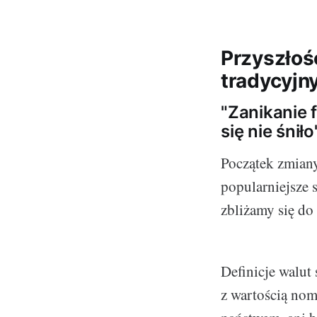
Przyszłoś
tradycyjn
"Zanikanie 
się nie śniło
Początek zmiany
popularniejsze s
zbliżamy się do
Definicje walut 
z wartością nom