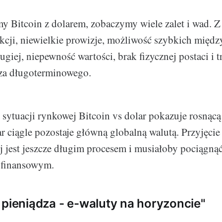
y Bitcoin z dolarem, zobaczymy wiele zalet i wad. Z 
akcji, niewielkie prowizje, możliwość szybkich mię
giej, niepewność wartości, brak fizycznej postaci i t
dza długoterminowego.
 sytuacji rynkowej Bitcoin vs dolar pokazuje rosnąc
ar ciągle pozostaje główną globalną walutą. Przyjęcie
j jest jeszcze długim procesem i musiałoby pociągnąć
 finansowym.
 pieniądza - e-waluty na horyzoncie"