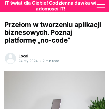
IT świat dla Ciebie! Codzienna dawka wi
adomości IT!
Przełom w tworzeniu aplikacji
biznesowych. Poznaj
platformę „no-code”
Local
24 sty 2024
•
2 min read