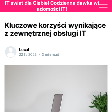
IT świat dla Ciebie! Codzienna dawka wi
adomości IT!
Kluczowe korzyści wynikające
z zewnętrznej obsługi IT
Local
22 lis 2023
•
3 min read