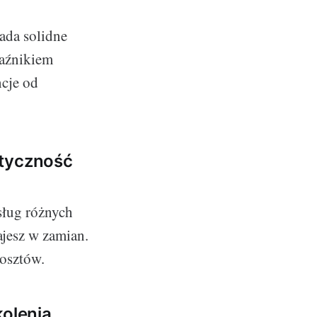
ada solidne
kaźnikiem
ncje od
styczność
sług różnych
ajesz w zamian.
kosztów.
olenia,