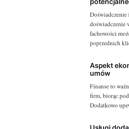
potencjalne
Doświadczenie i
doświadczenie w
fachowości może
poprzednich kli
Aspekt ekon
umów
Finanse to ważn
firm, biorąc pod
Dodatkowo upewn
Usługi doda