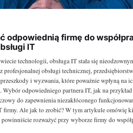
ć odpowiednią firmę do współpr
bsługi IT
wiecie technologii, obsługa IT stała się nieodzown
ez profesjonalnej obsługi technicznej, przedsiębiors
 przeszkody i wyzwania, które poważnie wpłyną na i
. Wybór odpowiedniego partnera IT, jak na przykła
luczowy do zapewnienia niezakłóconego funkcjonowa
IT firmy. Ale jak to zrobić? W tym artykule omówię 
e powinniście rozważyć przy wyborze firmy do współ