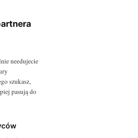
artnera
dnie needujecie
ury
ego szukasz,
piej pasują do
awców