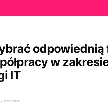
ybrać odpowiednią 
półpracy w zakresi
i IT
•
2 min read