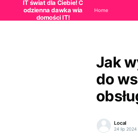
IT świat dla Ciebie! C
odzienna dawka wia
Home
domości IT!
Jak w
do ws
obsług
Local
24 lip 2024