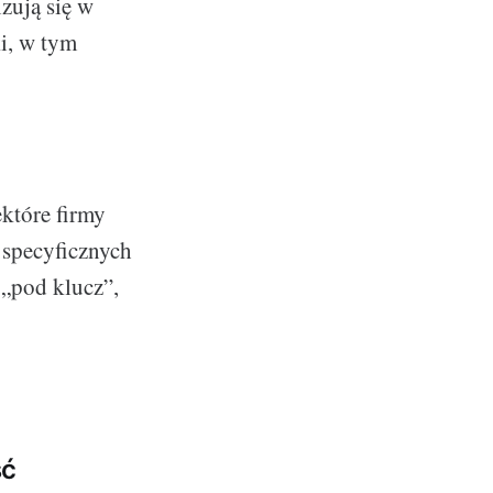
zują się w
ki, w tym
ektóre firmy
 specyficznych
„pod klucz”,
ść