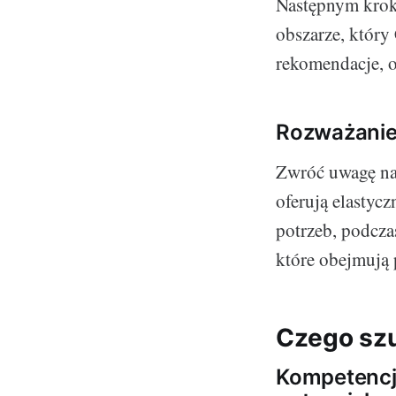
Następnym kroki
obszarze, który
rekomendacje, op
Rozważanie
Zwróć uwagę na 
oferują elastyc
potrzeb, podcz
które obejmują 
Czego szu
Kompetencje