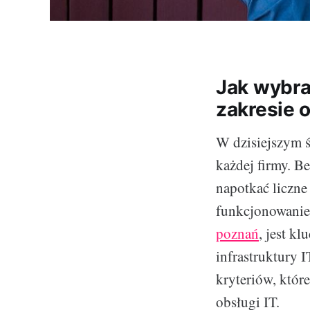
Jak wybra
zakresie o
W dzisiejszym ś
każdej firmy. B
napotkać liczne
funkcjonowanie
poznań
, jest k
infrastruktury 
kryteriów, któr
obsługi IT.