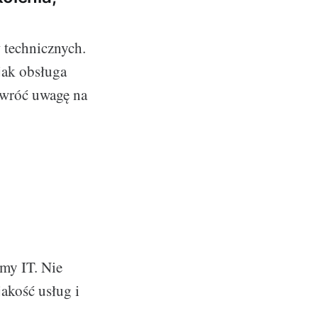
 technicznych.
jak obsługa
 zwróć uwagę na
j
my IT. Nie
jakość usług i