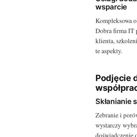
wsparcie
Kompleksowa obs
Dobra firma IT 
klienta, szkole
te aspekty.
Podjęcie 
współpra
Skłanianie 
Zebranie i poró
wystarczy wybra
doświadczenie o