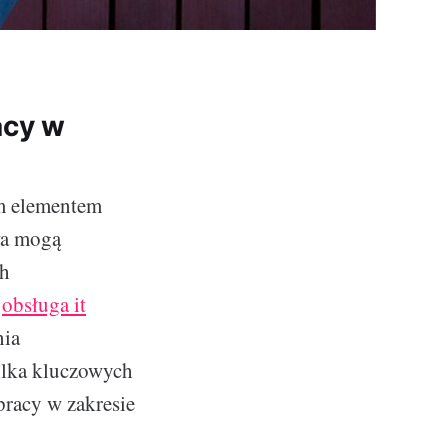
acy w
ym elementem
twa mogą
ch
d
obsługa it
nia
kilka kluczowych
pracy w zakresie