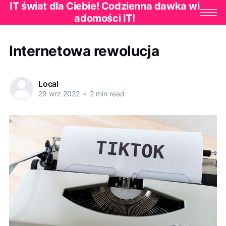
IT świat dla Ciebie! Codzienna dawka wi
adomości IT!
Internetowa rewolucja
Local
29 wrz 2022
•
2 min read