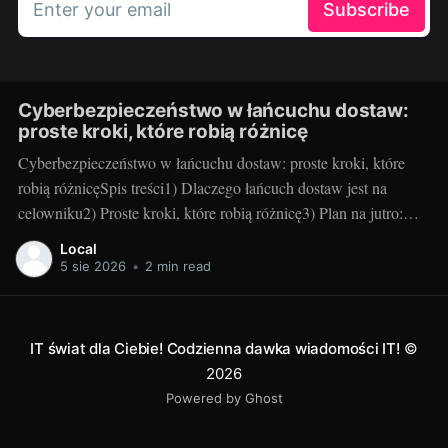
Enter your email
Subscribe
Cyberbezpieczeństwo w łańcuchu dostaw:
proste kroki, które robią różnicę
Cyberbezpieczeństwo w łańcuchu dostaw: proste kroki, które
robią różnicęSpis treści1) Dlaczego łańcuch dostaw jest na
celowniku2) Proste kroki, które robią różnicę3) Plan na jutro:
utrzymanie i mierzenie efektów1) Dlaczego łańcuch dostaw jest
Local
na celownikuCo to jest atak na łańcuch dostaw – w dwóch
5 sie 2026
•
2 min read
zdaniach: To sytuacja, w której cyberprzestępca uderza nie
IT świat dla Ciebie! Codzienna dawka wiadomości IT!
©
2026
Powered by Ghost