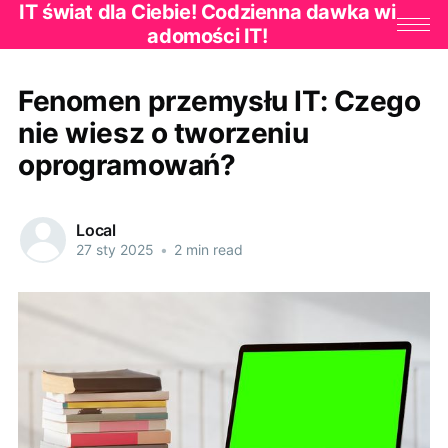
IT świat dla Ciebie! Codzienna dawka wi
adomości IT!
Fenomen przemysłu IT: Czego
nie wiesz o tworzeniu
oprogramowań?
Local
27 sty 2025
•
2 min read