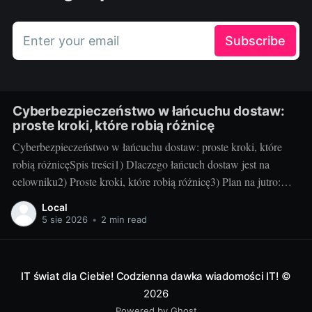
Enter your email
Subscribe
Cyberbezpieczeństwo w łańcuchu dostaw:
proste kroki, które robią różnicę
Cyberbezpieczeństwo w łańcuchu dostaw: proste kroki, które
robią różnicęSpis treści1) Dlaczego łańcuch dostaw jest na
celowniku2) Proste kroki, które robią różnicę3) Plan na jutro:
utrzymanie i mierzenie efektów1) Dlaczego łańcuch dostaw jest
Local
na celownikuCo to jest atak na łańcuch dostaw – w dwóch
5 sie 2026
•
2 min read
zdaniach: To sytuacja, w której cyberprzestępca uderza nie
IT świat dla Ciebie! Codzienna dawka wiadomości IT!
©
2026
Powered by Ghost