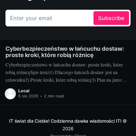
Enter your email
Subscribe
Cyberbezpieczeństwo w łańcuchu dostaw:
proste kroki, które robią różnicę
Cyberbezpieczeństwo w łańcuchu dostaw: proste kroki, które
robią różnicęSpis treści1) Dlaczego łańcuch dostaw jest na
celowniku2) Proste kroki, które robią różnicę3) Plan na jutro:
utrzymanie i mierzenie efektów1) Dlaczego łańcuch dostaw jest
Local
na celownikuCo to jest atak na łańcuch dostaw – w dwóch
5 sie 2026
•
2 min read
zdaniach: To sytuacja, w której cyberprzestępca uderza nie
IT świat dla Ciebie! Codzienna dawka wiadomości IT!
©
2026