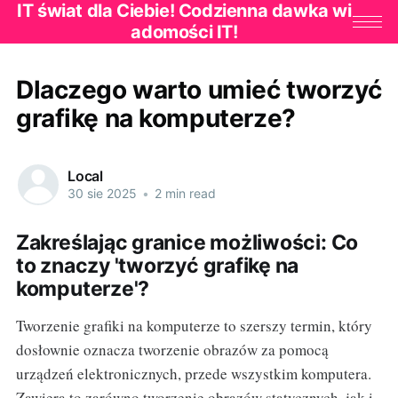
IT świat dla Ciebie! Codzienna dawka wi
adomości IT!
Dlaczego warto umieć tworzyć
grafikę na komputerze?
Local
30 sie 2025
•
2 min read
Zakreślając granice możliwości: Co
to znaczy 'tworzyć grafikę na
komputerze'?
Tworzenie grafiki na komputerze to szerszy termin, który
dosłownie oznacza tworzenie obrazów za pomocą
urządzeń elektronicznych, przede wszystkim komputera.
Zawiera to zarówno tworzenie obrazów statycznych, jak i