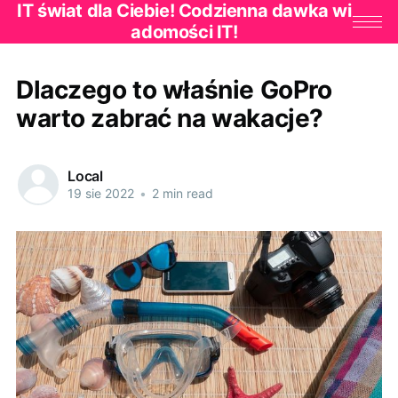
IT świat dla Ciebie! Codzienna dawka wi
adomości IT!
Dlaczego to właśnie GoPro
warto zabrać na wakacje?
Local
19 sie 2022
•
2 min read