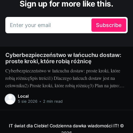
Sign up for more like this.
Enter your email
Subscribe
Cyberbezpieczeństwo w łańcuchu dostaw:
proste kroki, które robią różnicę
Cyberbezpieczeństwo w łańcuchu dostaw: proste kroki, które
robią różnicęSpis treści1) Dlaczego łańcuch dostaw jest na
celowniku2) Proste kroki, które robią różnicę3) Plan na jutro:
utrzymanie i mierzenie efektów1) Dlaczego łańcuch dostaw jest
Local
na celownikuCo to jest atak na łańcuch dostaw – w dwóch
5 sie 2026
•
2 min read
zdaniach: To sytuacja, w której cyberprzestępca uderza nie
IT świat dla Ciebie! Codzienna dawka wiadomości IT!
©